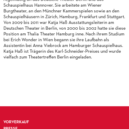
MEDIATHEK
HISTORIE DES ORCHESTERS
PRESSEFOTOS
Schauspielhaus Hannover. Sie arbeitete am Wiener
Burgtheater, an den Münchner Kammerspielen sowie an den
BLOG
STELLEN­ANGEBOTE ORCHESTER UND AKADEMIE
MATERIALIEN
BLOG
Schauspielhäusern in Zürich, Hamburg, Frankfurt und Stuttgart.
PRESSE­STIMMEN
KOSTÜMPODCAST
Von 2009 bis 2011 war Katja Haß Ausstattungsleiterin am
SERVICE
Deutschen Theater in Berlin, von 2000 bis 2002 hatte sie diese
CD / DVD-SERIE DER OPER FRANKFURT
Position am Thalia Theater Hamburg inne. Nach ihrem Studium
ABONNEMENT
GRUPPENREISEN
bei Erich Wonder in Wien begann sie ihre Laufbahn als
Assistentin bei Anna Viebrock am Hamburger Schauspielhaus.
PATRONATSVEREIN
FÜR STUDIERENDE
ÜBERSICHT SERIEN
Katja Haß ist Trägerin des Karl-Schneider-Preises und wurde
vielfach zum Theatertreffen Berlin eingeladen.
PARTNER UND SPENDEN
NEWSLETTER
ABONNEMENT-BEDINGUNGEN / INFORMATION
OPERNGALA
FANSHOP
KONTAKT ABO-SERVICE
UNSERE PARTNER
PUBLIKATIONEN
OPERN-ABOS: GÜNSTIG, FLEXIBEL, EXKLUSIV
PARTNER­ WERDEN
VERMIETUNGEN
SPENDEN
MEDIADATEN
OPERNGALA
ZUKUNFT UND HISTORIE DER STÄDTISCHEN BÜHNEN
KOOPERATIONEN
VORVERKAUF
PRESSE