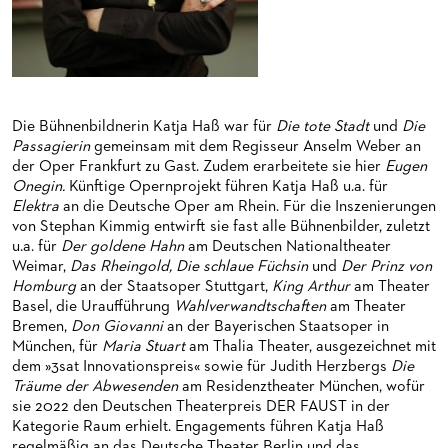
HAPPY NEW EARS
FÜHRUNGEN EXKLUSIV FÜR ABONNENT*INNEN
FÜR ERWACHSENE
PRODUKTIONS­TEAMS
FRIEDMAN IN DER OPER
FÜR KITAS UND SCHULEN
DIRIGENTEN / REPETITOREN
SNEAK IN
OPERNSTUDIO
Die Bühnenbildnerin Katja Haß war für
Die tote Stadt
und
Die
MUSEUMSUFERFEST 2026
THEATERLEITUNG
Passagierin
gemeinsam mit dem Regisseur Anselm Weber an
der Oper Frankfurt zu Gast. Zudem erarbeitete sie hier
Eugen
BRÜCHE – DEMORKATIE IN ZEITEN IHRER REGRESSION
KÜNSTLERISCHER BETRIEB OPER
Onegin.
Künftige Opernprojekt führen Katja Haß u.a. für
Elektra
an die Deutsche Oper am Rhein. Für die Inszenierungen
SILVESTERFEIER
STÄDTISCHE BÜHNEN FRANKFURT GMBH
von Stephan Kimmig entwirft sie fast alle Bühnenbilder, zuletzt
u.a. für
Der goldene Hahn
am Deutschen Nationaltheater
ORCHESTER
Weimar,
Das Rheingold,
Die schlaue Füchsin
und
Der
Prinz von
Homburg
an der Staatsoper Stuttgart,
King Arthur
am Theater
CHOR
DAS FRANKFURTER OPERN- UND MUSEUMS­ORCHESTER
Basel, die Uraufführung
Wahlverwandtschaften
am Theater
Bremen,
Don Giovanni
an der Bayerischen Staatsoper in
PRESSE
GENERAL­MUSIKDIREKTOR
KINDERCHOR
München, für
Maria Stuart
am Thalia Theater, ausgezeichnet mit
dem »3sat Innovationspreis« sowie für Judith Herzbergs
Die
NEWS
MITGLIEDER DES ORCHESTERS
KONTAKT
Träume der Abwesenden
am Residenztheater München, wofür
sie 2022 den Deutschen Theaterpreis DER FAUST in der
UMBESETZUNGEN
PAUL-HINDEMITH-ORCHESTER­AKADEMIE
PRESSE­MITTEILUNGEN
Kategorie Raum erhielt. Engagements führen Katja Haß
regelmäßig an das Deutsche Theater Berlin und das