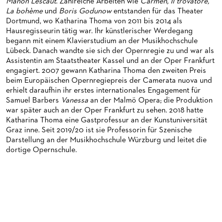
MEDIATHEK
HISTORIE DES ORCHESTERS
PRESSEFOTOS
Manon Lescaut
. Zahlreiche Arbeiten wie
Carmen, Il trovatore,
La bohème
und
Boris Godunow
entstanden für das Theater
BLOG
STELLEN­ANGEBOTE ORCHESTER UND AKADEMIE
MATERIALIEN
BLOG
Dortmund, wo Katharina Thoma von 2011 bis 2014 als
Hausregisseurin tätig war. Ihr künstlerischer Werdegang
PRESSE­STIMMEN
KOSTÜMPODCAST
begann mit einem Klavierstudium an der Musikhochschule
SERVICE
Lübeck. Danach wandte sie sich der Opernregie zu und war als
CD / DVD-SERIE DER OPER FRANKFURT
Assistentin am Staatstheater Kassel und an der Oper Frankfurt
ABONNEMENT
GRUPPENREISEN
engagiert. 2007 gewann Katharina Thoma den zweiten Preis
beim Europäischen Opernregiepreis der Camerata nuova und
PATRONATSVEREIN
FÜR STUDIERENDE
ÜBERSICHT SERIEN
erhielt daraufhin ihr erstes internationales Engagement für
Samuel Barbers
Vanessa
an der Malmö Opera; die Produktion
PARTNER UND SPENDEN
NEWSLETTER
ABONNEMENT-BEDINGUNGEN / INFORMATION
OPERNGALA
war später auch an der Oper Frankfurt zu sehen. 2018 hatte
Katharina Thoma eine Gastprofessur an der Kunstuniversität
FANSHOP
KONTAKT ABO-SERVICE
UNSERE PARTNER
Graz inne. Seit 2019/20 ist sie Professorin für Szenische
Darstellung an der Musikhochschule Würzburg und leitet die
PUBLIKATIONEN
OPERN-ABOS: GÜNSTIG, FLEXIBEL, EXKLUSIV
PARTNER­ WERDEN
dortige Opernschule.
VERMIETUNGEN
SPENDEN
MEDIADATEN
OPERNGALA
ZUKUNFT UND HISTORIE DER STÄDTISCHEN BÜHNEN
KOOPERATIONEN