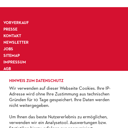
VORVERKAUF
PRESSE
KONTAKT
NEWSLETTER
JOBS
SITEMAP
IMPRESSUM
AGB
DATENSCHUTZ
HINWEIS ZUM DATENSCHUTZ
BARRIEREFREIHEIT
Wir verwenden auf dieser Webseite Cookies. Ihre IP-
Adresse wird ohne Ihre Zustimmung aus technischen
Gründen für 10 Tage gespeichert. Ihre Daten werden
nicht weitergegeben.
TICKETS
Um Ihnen das beste Nutzererlebnis zu ermöglichen,
verwenden wir ein Analysetool. Auswertungen bzw.
+ 49 69 212-49494