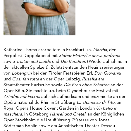
HAPPY NEW EARS
FÜHRUNGEN EXKLUSIV FÜR ABONNENT*INNEN
FÜR ERWACHSENE
PRODUKTIONS­TEAMS
FRIEDMAN IN DER OPER
FÜR KITAS UND SCHULEN
DIRIGENTEN / REPETITOREN
SNEAK IN
OPERNSTUDIO
MUSEUMSUFERFEST 2026
THEATERLEITUNG
BRÜCHE – DEMORKATIE IN ZEITEN IHRER REGRESSION
KÜNSTLERISCHER BETRIEB OPER
Katharina Thoma erarbeitete in Frankfurt u.a.
Martha,
den
Pergolesi-Doppelabend mit
Stabat Mater/La serva padrona
SILVESTERFEIER
STÄDTISCHE BÜHNEN FRANKFURT GMBH
sowie
Tristan und Isolde
und
Die Banditen
(Wiederaufnahme in
der aktuellen Spielzeit). Zuletzt entstanden Neuinszenierungen
von
Lohengrin
bei den Tiroler Festspielen Erl,
Don Giovanni
ORCHESTER
und
Così fan tutte
an der Oper Leipzig,
Rusalka
am
Staatstheater Karlsruhe sowie
Die Frau ohne Schatten
an der
CHOR
DAS FRANKFURTER OPERN- UND MUSEUMS­ORCHESTER
Oper Köln. Sie machte u.a. beim Glyndebourne Festival mit
Ariadne auf Naxos
auf sich aufmerksam und inszenierte an der
PRESSE
GENERAL­MUSIKDIREKTOR
KINDERCHOR
Opéra national du Rhin in Straßburg
La clemenza di Tito,
am
Royal Opera House Covent Garden in London
Un ballo in
NEWS
MITGLIEDER DES ORCHESTERS
KONTAKT
maschera,
in Göteborg
Hänsel und Gretel,
an der Königlichen
Oper Stockholm die Uraufführung
Tristessa
von Jonas
UMBESETZUNGEN
PAUL-HINDEMITH-ORCHESTER­AKADEMIE
PRESSE­MITTEILUNGEN
Söderman Bohlin sowie am Anhaltischen Theater Dessau