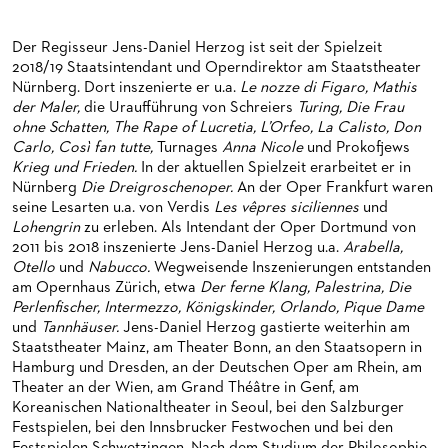
HAPPY NEW EARS
FÜHRUNGEN EXKLUSIV FÜR ABONNENT*INNEN
FÜR ERWACHSENE
PRODUKTIONS­TEAMS
Der Regisseur Jens-Daniel Herzog ist seit der Spielzeit
FRIEDMAN IN DER OPER
FÜR KITAS UND SCHULEN
DIRIGENTEN / REPETITOREN
2018/19 Staatsintendant und Operndirektor am Staatstheater
Nürnberg. Dort inszenierte er u.a.
Le nozze di Figaro, Mathis
SNEAK IN
OPERNSTUDIO
der Maler,
die Uraufführung von Schreiers
Turing, Die Frau
ohne Schat­ten, The Rape of Lucretia, L’Orfeo, La Calisto, Don
MUSEUMSUFERFEST 2026
THEATERLEITUNG
Carlo, Così fan tutte,
Turnages
Anna Nicole
und Prokofjews
Krieg und Frieden.
In der aktuellen Spielzeit erarbeitet er in
BRÜCHE – DEMORKATIE IN ZEITEN IHRER REGRESSION
KÜNSTLERISCHER BETRIEB OPER
Nürnberg
Die Dreigroschenoper.
An der Oper Frankfurt waren
SILVESTERFEIER
STÄDTISCHE BÜHNEN FRANKFURT GMBH
seine Lesarten u.a. von Verdis
Les vêpres siciliennes
und
Lohengrin
zu erleben. Als Intendant der Oper Dortmund von
2011 bis 2018 inszenierte Jens-Daniel Herzog u.a.
Arabella,
ORCHESTER
Otello
und
Nabucco.
Wegweisende Inszenierungen entstanden
am Opernhaus Zürich, etwa
Der ferne Klang, Palestrina, Die
CHOR
DAS FRANKFURTER OPERN- UND MUSEUMS­ORCHESTER
Perlen­fischer, Intermezzo, Königskinder, Orlando, Pique Dame
und
Tannhäuser.
Jens-Daniel Herzog gastierte weiterhin am
PRESSE
GENERAL­MUSIKDIREKTOR
KINDERCHOR
Staatstheater Mainz, am Theater Bonn, an den Staatsopern in
Hamburg und Dresden, an der Deutschen Oper am Rhein, am
NEWS
MITGLIEDER DES ORCHESTERS
KONTAKT
Theater an der Wien, am Grand Théâtre in Genf, am
Koreanischen Nationaltheater in Seoul, bei den Salzburger
UMBESETZUNGEN
PAUL-HINDEMITH-ORCHESTER­AKADEMIE
PRESSE­MITTEILUNGEN
Festspielen, bei den Innsbrucker Festwochen und bei den
Festspielen Schwetzingen. Nach dem Studium der Philosophie