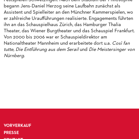
MEDIATHEK
HISTORIE DES ORCHESTERS
PRESSEFOTOS
begann Jens-Daniel Herzog seine Laufbahn zunächst als
BLOG
STELLEN­ANGEBOTE ORCHESTER UND AKADEMIE
MATERIALIEN
BLOG
Assistent und Spielleiter an den Münchner Kammerspielen, wo
er zahlreiche Uraufführungen realisierte. Engagements führten
PRESSE­STIMMEN
KOSTÜMPODCAST
ihn an das Schauspielhaus Zürich, das Hamburger Thalia
SERVICE
Theater, das Wiener Burgtheater und das Schauspiel Frankfurt.
CD / DVD-SERIE DER OPER FRANKFURT
Von 2000 bis 2006 war er Schauspieldirektor am
ABONNEMENT
GRUPPENREISEN
Nationaltheater Mannheim und erarbeitete dort u.a.
Così fan
tutte, Die Entführung aus dem Serail
und
Die Meistersinger von
PATRONATSVEREIN
FÜR STUDIERENDE
ÜBERSICHT SERIEN
Nürnberg
.
PARTNER UND SPENDEN
NEWSLETTER
ABONNEMENT-BEDINGUNGEN / INFORMATION
OPERNGALA
FANSHOP
KONTAKT ABO-SERVICE
UNSERE PARTNER
PUBLIKATIONEN
OPERN-ABOS: GÜNSTIG, FLEXIBEL, EXKLUSIV
PARTNER­ WERDEN
VERMIETUNGEN
SPENDEN
MEDIADATEN
OPERNGALA
ZUKUNFT UND HISTORIE DER STÄDTISCHEN BÜHNEN
KOOPERATIONEN
VORVERKAUF
PRESSE