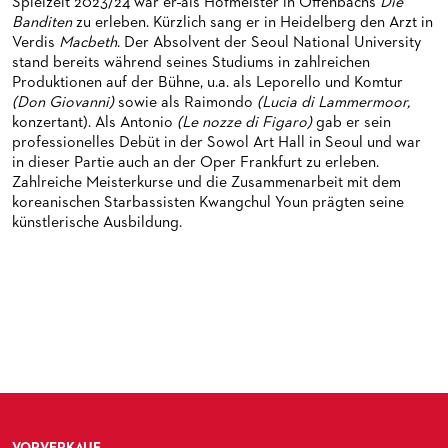
MEDIATHEK
HISTORIE DES ORCHESTERS
PRESSEFOTOS
Spielzeit 2023/24 war er
als Hofmeister in Offenbachs
Die
Banditen
zu erleben. Kürzlich sang er in Heidelberg den Arzt in
BLOG
STELLEN­ANGEBOTE ORCHESTER UND AKADEMIE
MATERIALIEN
BLOG
Verdis
Macbeth
. Der Absolvent der Seoul National University
stand bereits während seines Studiums in zahlreichen
PRESSE­STIMMEN
KOSTÜMPODCAST
Produktionen auf der Bühne, u.a. als Leporello und Komtur
SERVICE
(Don Giovanni)
sowie als Raimondo
(Lucia di Lammermoor,
CD / DVD-SERIE DER OPER FRANKFURT
konzertant). Als Antonio
(Le nozze di Figaro)
gab er sein
ABONNEMENT
GRUPPENREISEN
professionelles Debüt in der Sowol Art Hall in Seoul und war
in dieser Partie auch an der Oper Frankfurt zu erleben.
PATRONATSVEREIN
FÜR STUDIERENDE
ÜBERSICHT SERIEN
Zahlreiche Meisterkurse und die Zusammenarbeit mit dem
koreanischen Starbassisten Kwangchul Youn prägten seine
PARTNER UND SPENDEN
NEWSLETTER
ABONNEMENT-BEDINGUNGEN / INFORMATION
OPERNGALA
künstlerische Ausbildung.
FANSHOP
KONTAKT ABO-SERVICE
UNSERE PARTNER
PUBLIKATIONEN
OPERN-ABOS: GÜNSTIG, FLEXIBEL, EXKLUSIV
PARTNER­ WERDEN
VERMIETUNGEN
SPENDEN
MEDIADATEN
OPERNGALA
ZUKUNFT UND HISTORIE DER STÄDTISCHEN BÜHNEN
KOOPERATIONEN
VORVERKAUF