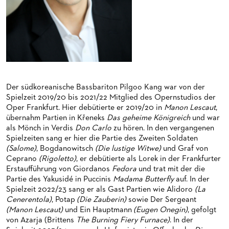
HAPPY NEW EARS
FÜHRUNGEN EXKLUSIV FÜR ABONNENT*INNEN
FÜR ERWACHSENE
PRODUKTIONS­TEAMS
FRIEDMAN IN DER OPER
FÜR KITAS UND SCHULEN
DIRIGENTEN / REPETITOREN
SNEAK IN
OPERNSTUDIO
MUSEUMSUFERFEST 2026
THEATERLEITUNG
BRÜCHE – DEMORKATIE IN ZEITEN IHRER REGRESSION
KÜNSTLERISCHER BETRIEB OPER
Der südkoreanische Bassbariton Pilgoo Kang war von der
Spielzeit 2019/20 bis 2021/22 Mitglied des Opernstudios der
SILVESTERFEIER
STÄDTISCHE BÜHNEN FRANKFURT GMBH
Oper Frankfurt. Hier debütierte er 2019/20 in
Manon Lescaut
,
übernahm Partien in Křeneks
Das geheime Königreich
und war
als Mönch in Verdis
Don Carlo
zu hören. In den vergangenen
ORCHESTER
Spielzeiten sang er hier die Partie des Zweiten Soldaten
(Salome)
, Bogdanowitsch
(Die lustige Witwe)
und Graf von
CHOR
DAS FRANKFURTER OPERN- UND MUSEUMS­ORCHESTER
Ceprano
(Rigoletto)
, er debütierte als Lorek in der Frankfurter
Erstaufführung von Giordanos
Fedora
und trat mit der die
PRESSE
GENERAL­MUSIKDIREKTOR
KINDERCHOR
Partie des Yakusidé in Puccinis
Madama Butterfly
auf. In der
Spielzeit 2022/23 sang er als Gast Partien wie Alidoro
(La
NEWS
MITGLIEDER DES ORCHESTERS
KONTAKT
Cenerentola)
, Potap
(Die Zauberin)
sowie Der Sergeant
(Manon Lescaut)
und Ein Hauptmann
(Eugen Onegin)
, gefolgt
UMBESETZUNGEN
PAUL-HINDEMITH-ORCHESTER­AKADEMIE
PRESSE­MITTEILUNGEN
von Azarja (Brittens
The Burning Fiery Furnace)
. In der