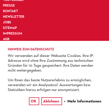
PRESSE
KONTAKT
NEWSLETTER
JOBS
SITEMAP
IMPRESSUM
AGB
DATENSCHUTZ
HINWEIS ZUM DATENSCHUTZ
BARRIEREFREIHEIT
Wir verwenden auf dieser Webseite Cookies. Ihre IP-
Adresse wird ohne Ihre Zustimmung aus technischen
Gründen für 10 Tage gespeichert. Ihre Daten werden
nicht weitergegeben.
TICKETS
Um Ihnen das beste Nutzererlebnis zu ermöglichen,
verwenden wir ein Analysetool. Auswertungen bzw.
+ 49 69 212-49494
Statistiken hierzu erfolgen nur anonymisiert.
OK
Ablehnen
Mehr Informationen
© 2013 – 2026 Oper Frankfurt