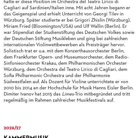
hatte er diese Position im Orchestra del Teatro Lirico di
HAPPY NEW EARS
FÜHRUNGEN EXKLUSIV FÜR ABONNENT*INNEN
FÜR ERWACHSENE
PRODUKTIONS­TEAMS
Cagliari auf Sardinien/Italien inne. Mit acht Jahren begann er
das Geigenspiel und erhielt Unterricht von Georgi Tilev in
FRIEDMAN IN DER OPER
FÜR KITAS UND SCHULEN
DIRIGENTEN / REPETITOREN
Würzburg. Später studierte er bei Grigori Zhislin (Würzburg),
Miriam Fried (Bloomington/USA) und Ulf Wallin (Berlin). Er
SNEAK IN
OPERNSTUDIO
war Stipendiat der Studienstiftung des Deutschen Volkes sowie
der Deutschen Stiftung Musikleben und ging bei zahlreichen
MUSEUMSUFERFEST 2026
THEATERLEITUNG
internationalen Violinwettbewerben als Preisträger hervor.
Solistisch trat er u.a. mit dem Konzerthausorchester Berlin,
BRÜCHE – DEMORKATIE IN ZEITEN IHRER REGRESSION
KÜNSTLERISCHER BETRIEB OPER
dem Frankfurter Opern- und Museumsorchester, dem Radio-
Sinfonieorchester Krakau, dem Philharmonischen Orchester
SILVESTERFEIER
STÄDTISCHE BÜHNEN FRANKFURT GMBH
Würzburg, dem Orchestra del Teatro Lirico di Cagliari, dem
Sofia Philharmonic Orchestra und der Philharmonie
ORCHESTER
Südwestfalen auf. Als Dozent für Violine unterrichtete er von
2010 bis 2014 an der Hochschule für Musik Hanns Eisler Berlin.
CHOR
DAS FRANKFURTER OPERN- UND MUSEUMS­ORCHESTER
Dimiter Ivanov hat 2015 das
Limes
-Trio mitbegründet und tritt
regelmäßig im Rahmen zahlreicher Musikfestivals auf.
PRESSE
GENERAL­MUSIKDIREKTOR
KINDERCHOR
NEWS
MITGLIEDER DES ORCHESTERS
KONTAKT
UMBESETZUNGEN
PAUL-HINDEMITH-ORCHESTER­AKADEMIE
PRESSE­MITTEILUNGEN
2026/27
KAMMERMUSIK