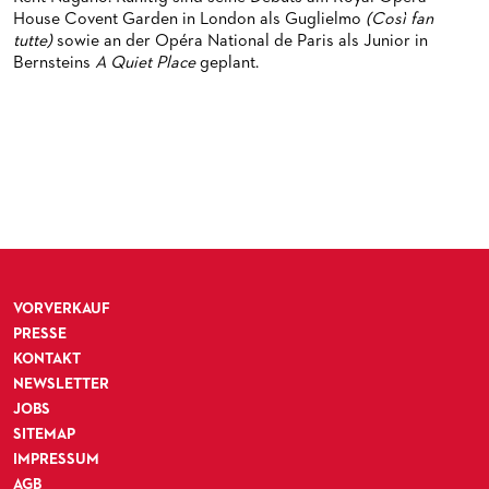
MEDIATHEK
HISTORIE DES ORCHESTERS
PRESSEFOTOS
House Covent Garden in London als Guglielmo
(Così fan
tutte)
sowie an der Opéra National de Paris als Junior in
BLOG
STELLEN­ANGEBOTE ORCHESTER UND AKADEMIE
MATERIALIEN
BLOG
Bernsteins
A Quiet Place
geplant.
PRESSE­STIMMEN
KOSTÜMPODCAST
SERVICE
CD / DVD-SERIE DER OPER FRANKFURT
ABONNEMENT
GRUPPENREISEN
PATRONATSVEREIN
FÜR STUDIERENDE
ÜBERSICHT SERIEN
PARTNER UND SPENDEN
NEWSLETTER
ABONNEMENT-BEDINGUNGEN / INFORMATION
OPERNGALA
FANSHOP
KONTAKT ABO-SERVICE
UNSERE PARTNER
VORVERKAUF
PUBLIKATIONEN
OPERN-ABOS: GÜNSTIG, FLEXIBEL, EXKLUSIV
PARTNER­ WERDEN
PRESSE
VERMIETUNGEN
SPENDEN
KONTAKT
NEWSLETTER
MEDIADATEN
OPERNGALA
JOBS
SITEMAP
ZUKUNFT UND HISTORIE DER STÄDTISCHEN BÜHNEN
KOOPERATIONEN
IMPRESSUM
AGB