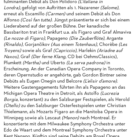
fulminanten Debüt als Don Polidoro
(L’italiana in
HAPPY NEW EARS
FÜHRUNGEN EXKLUSIV FÜR ABONNENT*INNEN
FÜR ERWACHSENE
PRODUKTIONS­TEAMS
Londra),
gefolgt von Auftritten als 1. Nazarener
(Salome)
,
erneut als Escamillo
(Carmen)
und seinem Debüt als Don
FRIEDMAN IN DER OPER
FÜR KITAS UND SCHULEN
DIRIGENTEN / REPETITOREN
Alfonso
(Così fan tutte)
. Jüngst präsentierte er sich bei einem
Liederabend auf der großen Bühne. Der kanadische
SNEAK IN
OPERNSTUDIO
Bassbariton trat in Frankfurt u.a. als Figaro und Graf Almaviva
(Le nozze di Figaro),
Papageno
(Die Zauberflöte),
Argante
MUSEUMSUFERFEST 2026
THEATERLEITUNG
(Rinaldo),
Gorjančikov
(Aus einem Totenhaus),
Chorèbe
(Les
Troyens)
sowie als Graf
(Capriccio),
Harlekin
(Ariadne auf
BRÜCHE – DEMORKATIE IN ZEITEN IHRER REGRESSION
KÜNSTLERISCHER BETRIEB OPER
Naxos)
, Graf
(Der ferne Klang,
CD bei OehmsClassics),
Plumkett
(Martha)
und Uberto
(La serva padrona)
in
SILVESTERFEIER
STÄDTISCHE BÜHNEN FRANKFURT GMBH
Erscheinung. An der Canadian Opera Company in Toronto,
deren Opernstudio er angehörte, gab Gordon Bintner seine
ORCHESTER
Debüts als Eugen Onegin und Belcore
(L’elisir d’amore)
.
Weitere Gastengagements führten ihn als Papageno an das
CHOR
DAS FRANKFURTER OPERN- UND MUSEUMS­ORCHESTER
Michigan Opera Theatre in Detroit, als Astolfo
(Lucrezia
Borgia,
konzertant) zu den Salzburger Festspielen, als Herold
PRESSE
GENERAL­MUSIKDIREKTOR
KINDERCHOR
(Otello)
zu den Salzburger Osterfestspielen unter Christian
Thielemann, als Mozarts Figaro an die Manitoba Opera in
NEWS
MITGLIEDER DES ORCHESTERS
KONTAKT
Winnipeg sowie als Lescaut
(Manon)
nach Montreal. Er
konzertierte mit dem Milwaukee Symphony Orchestra unter
UMBESETZUNGEN
PAUL-HINDEMITH-ORCHESTER­AKADEMIE
PRESSE­MITTEILUNGEN
Edo de Waart und dem Montreal Symphony Orchestra unter
Kent Nagano. Künftig sind seine Debüts am Royal Opera