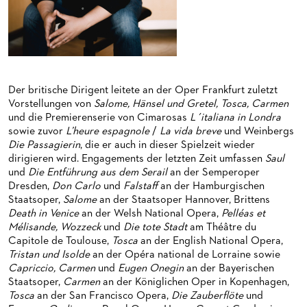
HAPPY NEW EARS
FÜHRUNGEN EXKLUSIV FÜR ABONNENT*INNEN
FÜR ERWACHSENE
PRODUKTIONS­TEAMS
FRIEDMAN IN DER OPER
FÜR KITAS UND SCHULEN
DIRIGENTEN / REPETITOREN
SNEAK IN
OPERNSTUDIO
MUSEUMSUFERFEST 2026
THEATERLEITUNG
Der britische Dirigent leitete an der Oper Frankfurt zuletzt
Vorstellungen von
Salome,
Hänsel und Gretel, Tosca, Carmen
BRÜCHE – DEMORKATIE IN ZEITEN IHRER REGRESSION
KÜNSTLERISCHER BETRIEB OPER
und die Premierenserie von Cimarosas
L´italiana in Londra
sowie zuvor
L’heure espagnole
/
La vida breve
und Weinbergs
SILVESTERFEIER
STÄDTISCHE BÜHNEN FRANKFURT GMBH
Die Passagierin
, die er auch in dieser Spielzeit wieder
dirigieren wird. Engagements der letzten Zeit umfassen
Saul
und
Die Entführung aus dem Serail
an der Semperoper
ORCHESTER
Dresden,
Don Carlo
und
Falstaff
an der Hamburgischen
Staatsoper,
Salome
an der Staatsoper Hannover, Brittens
CHOR
DAS FRANKFURTER OPERN- UND MUSEUMS­ORCHESTER
Death in Venice
an der Welsh National Opera,
Pelléas et
Mélisande,
Wozzeck
und
Die tote Stadt
am Théâtre du
PRESSE
GENERAL­MUSIKDIREKTOR
KINDERCHOR
Capitole de Toulouse,
Tosca
an der English National Opera,
Tristan und Isolde
an der Opéra national de Lorraine sowie
NEWS
MITGLIEDER DES ORCHESTERS
KONTAKT
Capriccio, Carmen
und
Eugen Onegin
an der Bayerischen
UMBESETZUNGEN
PAUL-HINDEMITH-ORCHESTER­AKADEMIE
PRESSE­MITTEILUNGEN
Staatsoper,
Carmen
an der Königlichen Oper in Kopenhagen,
Tosca
an der San Francisco Opera,
Die Zauberflöte
und