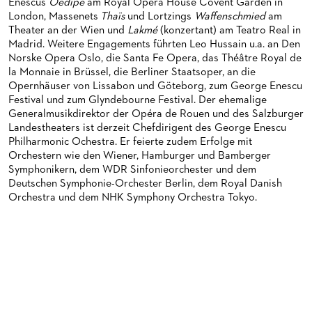
MEDIATHEK
HISTORIE DES ORCHESTERS
PRESSEFOTOS
Enescus
Oedipe
am Royal Opera House Covent Garden in
London, Massenets
Thaïs
und Lortzings
Waffenschmied
am
BLOG
STELLEN­ANGEBOTE ORCHESTER UND AKADEMIE
MATERIALIEN
BLOG
Theater an der Wien und
Lakmé
(konzertant) am Teatro Real in
Madrid. Weitere Engagements führten Leo Hussain u.a. an Den
PRESSE­STIMMEN
KOSTÜMPODCAST
Norske Opera Oslo, die Santa Fe Opera, das Théâtre Royal de
SERVICE
la Monnaie in Brüssel, die Berliner Staatsoper, an die
CD / DVD-SERIE DER OPER FRANKFURT
Opernhäuser von Lissabon und Göteborg, zum George Enescu
ABONNEMENT
GRUPPENREISEN
Festival und zum Glyndebourne Festival. Der ehemalige
Generalmusikdirektor der Opéra de Rouen und des Salzburger
PATRONATSVEREIN
FÜR STUDIERENDE
ÜBERSICHT SERIEN
Landestheaters ist derzeit Chefdirigent des George Enescu
Philharmonic Ochestra. Er feierte zudem Erfolge mit
PARTNER UND SPENDEN
NEWSLETTER
ABONNEMENT-BEDINGUNGEN / INFORMATION
OPERNGALA
Orchestern wie den Wiener, Hamburger und Bamberger
Symphonikern, dem WDR Sinfonieorchester und dem
FANSHOP
KONTAKT ABO-SERVICE
UNSERE PARTNER
Deutschen Symphonie-Orchester Berlin, dem Royal Danish
Orchestra und dem NHK Symphony Orchestra Tokyo.
PUBLIKATIONEN
OPERN-ABOS: GÜNSTIG, FLEXIBEL, EXKLUSIV
PARTNER­ WERDEN
VERMIETUNGEN
SPENDEN
MEDIADATEN
OPERNGALA
ZUKUNFT UND HISTORIE DER STÄDTISCHEN BÜHNEN
KOOPERATIONEN