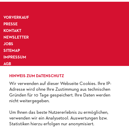
VORVERKAUF
PRESSE
KONTAKT
NEWSLETTER
JOBS
SITEMAP
IMPRESSUM
AGB
DATENSCHUTZ
HINWEIS ZUM DATENSCHUTZ
BARRIEREFREIHEIT
Wir verwenden auf dieser Webseite Cookies. Ihre IP-
Adresse wird ohne Ihre Zustimmung aus technischen
Gründen für 10 Tage gespeichert. Ihre Daten werden
nicht weitergegeben.
TICKETS
Um Ihnen das beste Nutzererlebnis zu ermöglichen,
verwenden wir ein Analysetool. Auswertungen bzw.
+ 49 69 212-49494
Statistiken hierzu erfolgen nur anonymisiert.