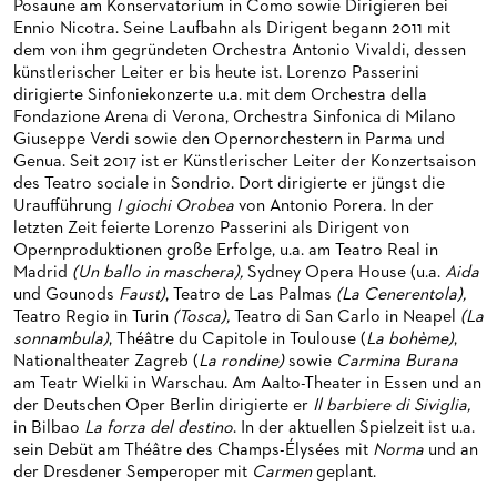
Posaune am Konservatorium in Como sowie Dirigieren bei
HAPPY NEW EARS
FÜHRUNGEN EXKLUSIV FÜR ABONNENT*INNEN
FÜR ERWACHSENE
PRODUKTIONS­TEAMS
Ennio Nicotra. Seine Laufbahn als Dirigent begann 2011 mit
dem von ihm gegründeten Orchestra Antonio Vivaldi, dessen
FRIEDMAN IN DER OPER
FÜR KITAS UND SCHULEN
DIRIGENTEN / REPETITOREN
künstlerischer Leiter er bis heute ist. Lorenzo Passerini
dirigierte Sinfoniekonzerte u.a. mit dem Orchestra della
SNEAK IN
OPERNSTUDIO
Fondazione Arena di Verona, Orchestra Sinfonica di Milano
Giuseppe Verdi sowie den Opernorchestern in Parma und
MUSEUMSUFERFEST 2026
THEATERLEITUNG
Genua. Seit 2017 ist er Künstlerischer Leiter der Konzertsaison
des Teatro sociale in Sondrio. Dort dirigierte er jüngst die
BRÜCHE – DEMORKATIE IN ZEITEN IHRER REGRESSION
KÜNSTLERISCHER BETRIEB OPER
Uraufführung
I giochi Orobea
von Antonio Porera. In der
letzten Zeit feierte Lorenzo Passerini als Dirigent von
SILVESTERFEIER
STÄDTISCHE BÜHNEN FRANKFURT GMBH
Opernproduktionen große Erfolge, u.a. am Teatro Real in
Madrid
(Un ballo in maschera),
Sydney Opera House (u.a.
Aida
ORCHESTER
und Gounods
Faust)
, Teatro de Las Palmas
(La Cenerentola),
Teatro Regio in Turin
(Tosca),
Teatro di San Carlo in Neapel
(La
CHOR
DAS FRANKFURTER OPERN- UND MUSEUMS­ORCHESTER
sonnambula)
, Théâtre du Capitole in Toulouse (
La bohème)
,
Nationaltheater Zagreb (
La rondine)
sowie
Carmina Burana
PRESSE
GENERAL­MUSIKDIREKTOR
KINDERCHOR
am Teatr Wielki in Warschau. Am Aalto-Theater in Essen und an
der Deutschen Oper Berlin dirigierte er
Il barbiere di Siviglia,
NEWS
MITGLIEDER DES ORCHESTERS
KONTAKT
in Bilbao
La forza del destino
. In der aktuellen Spielzeit ist u.a.
sein Debüt am Théâtre des Champs-Élysées mit
Norma
und an
UMBESETZUNGEN
PAUL-HINDEMITH-ORCHESTER­AKADEMIE
PRESSE­MITTEILUNGEN
der Dresdener Semperoper mit
Carmen
geplant.