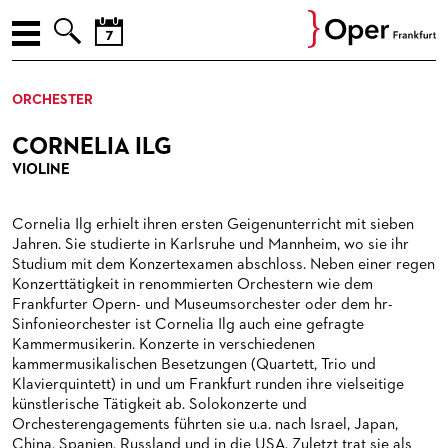



AUGUST
ENGLISH
ORCHESTER
Prev
Nex
M
D
M
D
F
S
S
SPIELPLAN
27
28
29
30
31
1
2
CORNELIA ILG
PREMIEREN
3
4
5
6
7
8
9
VIOLINE
10
11
12
13
14
15
16
WIEDER­AUFNAHMEN
Cornelia Ilg erhielt ihren ersten Geigenunterricht mit sieben
17
18
19
20
21
22
23
LIEDERABENDE
Jahren. Sie studierte in Karlsruhe und Mannheim, wo sie ihr
24
25
26
27
28
29
30
Studium mit dem Konzertexamen abschloss. Neben einer regen
KONZERTE
LIEDERABENDE
Konzerttätigkeit in renommierten Orchestern wie dem
31
1
2
3
4
5
6
Frankfurter Opern- und Museumsorchester oder dem hr-
VER­AN­STAL­TUNG­EN
MUSEUMSKONZERTE
Sinfonieorchester ist Cornelia Ilg auch eine gefragte
Kammermusikerin. Konzerte in verschiedenen
JETZT! JUNGE OPER
KAMMERMUSIK
OPER EXTRA
kammermusikalischen Besetzungen (Quartett, Trio und
Klavierquintett) in und um Frankfurt runden ihre vielseitige
ENSEMBLE / GÄSTE / OPERNSTUDIO / MITARBEITER
KONZERTE DER PAUL-HINDEMITH-ORCHESTERAKADEMIE
OPER IM DIALOG
FÜR KINDER UND FAMILIEN
künstlerische Tätigkeit ab. Solokonzerte und
Orchesterengagements führten sie u.a. nach Israel, Japan,
ORCHESTER
SOIREEN DES OPERNSTUDIOS
FÜHRUNGEN
FÜR JUGENDLICHE
ENSEMBLE / GÄSTE
China, Spanien, Russland und in die USA. Zuletzt trat sie als