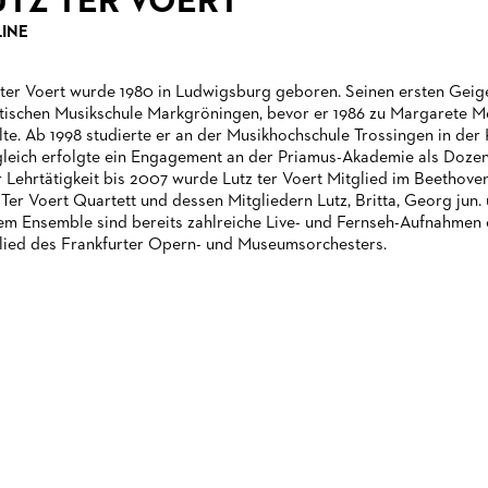
UTZ TER VOERT
LINE
 ter Voert wurde 1980 in Ludwigsburg geboren. Seinen ersten Geigen
tischen Musikschule Markgröningen, bevor er 1986 zu Margarete Med
ilte. Ab 1998 studierte er an der Musikhochschule Trossingen in de
gleich erfolgte ein Engagement an der Priamus-Akademie als Dozen
r Lehrtätigkeit bis 2007 wurde Lutz ter Voert Mitglied im Beethoven
Ter Voert Quartett und dessen Mitgliedern Lutz, Britta, Georg jun.
em Ensemble sind bereits zahlreiche Live- und Fernseh-Aufnahmen e
lied des Frankfurter Opern- und Museumsorchesters.