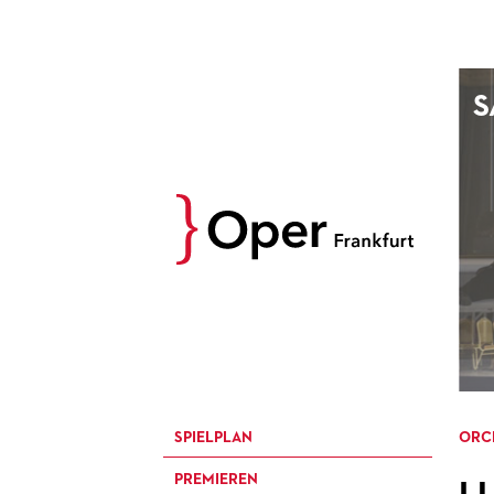
AUGUST
S
Prev
M
D
M
D
27
28
29
30
3
4
5
6
10
11
12
13
17
18
19
20
24
25
26
27
31
1
2
3
SPIELPLAN
ORC
PREMIEREN