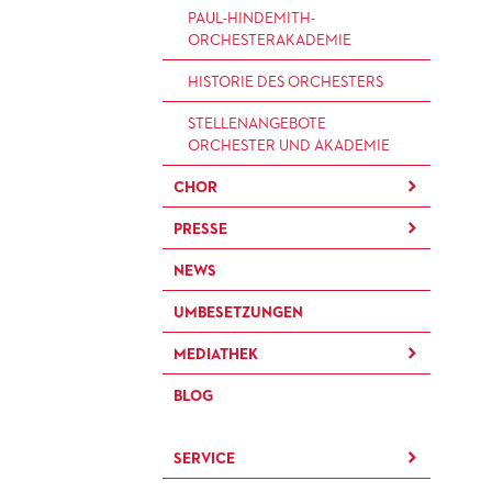
BRÜCHE – DEMORKATIE IN
KÜNSTLERISCHER BETRIEB
PAUL-HINDEMITH-
ZEITEN IHRER REGRESSION
OPER
ORCHESTER­AKADEMIE
SILVESTERFEIER
STÄDTISCHE BÜHNEN
HISTORIE DES ORCHESTERS
FRANKFURT GMBH
STELLEN­ANGEBOTE
ORCHESTER UND AKADEMIE
CHOR
PRESSE
KINDERCHOR
NEWS
KONTAKT
UMBESETZUNGEN
PRESSE­MITTEILUNGEN
MEDIATHEK
PRESSEFOTOS
BLOG
MATERIALIEN
BLOG
PRESSE­STIMMEN
KOSTÜMPODCAST
SERVICE
CD / DVD-SERIE DER OPER