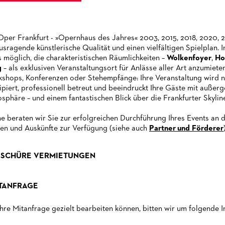
Oper Frankfurt - »Opernhaus des Jahres« 2003, 2015, 2018, 2020, 2
usragende künstlerische Qualität und einen vielfältigen Spielplan.
es möglich, die charakteristischen Räumlichkeiten –
Wolkenfoyer
,
Ho
g
– als exklusiven Veranstaltungsort für Anlässe aller Art anzumiete
shops, Konferenzen oder Stehempfänge: Ihre Veranstaltung wird 
ipiert, professionell betreut und beeindruckt Ihre Gäste mit außer
sphäre – und einem fantastischen Blick über die Frankfurter Skylin
e beraten wir Sie zur erfolgreichen Durchführung Ihres Events an 
en und Auskünfte zur Verfügung (siehe auch
Partner und Förderer
SCHÜRE VERMIETUNGEN
TANFRAGE
hre Mitanfrage gezielt bearbeiten können, bitten wir um folgende I