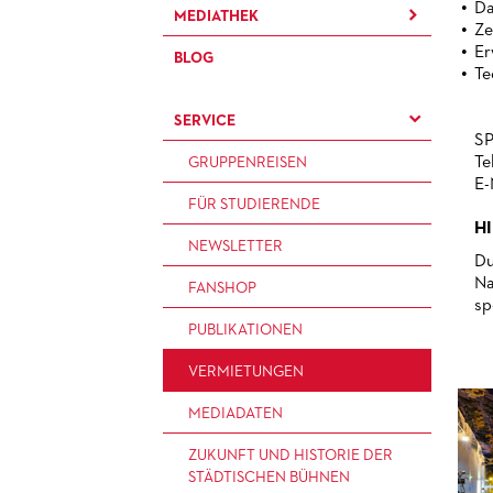
D
MEDIATHEK
BRÜCHE – DEMORKATIE IN
KÜNSTLERISCHER BETRIEB
PRESSEFOTOS
PAUL-HINDEMITH-
Ze
ZEITEN IHRER REGRESSION
OPER
ORCHESTER­AKADEMIE
Er
BLOG
MATERIALIEN
BLOG
Te
SILVESTERFEIER
STÄDTISCHE BÜHNEN
HISTORIE DES ORCHESTERS
PRESSE­STIMMEN
KOSTÜMPODCAST
FRANKFURT GMBH
SERVICE
STELLEN­ANGEBOTE
S
CD / DVD-SERIE DER OPER
ORCHESTER UND AKADEMIE
Te
GRUPPENREISEN
FRANKFURT
E-
FÜR STUDIERENDE
H
NEWSLETTER
Du
Na
FANSHOP
sp
PUBLIKATIONEN
VERMIETUNGEN
MEDIADATEN
ZUKUNFT UND HISTORIE DER
STÄDTISCHEN BÜHNEN