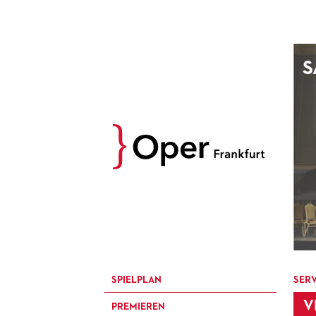
AUGUST
S
Prev
M
D
M
D
27
28
29
30
3
4
5
6
10
11
12
13
17
18
19
20
24
25
26
27
31
1
2
3
SPIELPLAN
SERV
V
PREMIEREN