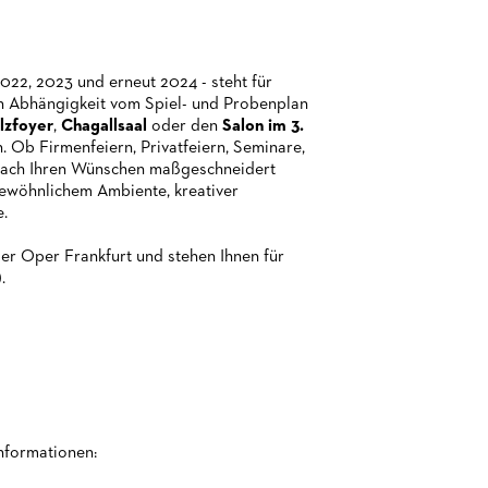
022, 2023 und erneut 2024 - steht für
 In Abhängigkeit vom Spiel- und Probenplan
lzfoyer
,
Chagallsaal
oder den
Salon im 3.
n. Ob Firmenfeiern, Privatfeiern, Seminare,
nach Ihren Wünschen maßgeschneidert
gewöhnlichem Ambiente, kreativer
e.
der Oper Frankfurt und stehen Ihnen für
).
nformationen: